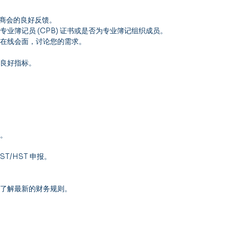
商会的良好反馈。
专业簿记员 (CPB) 证书或是否为专业簿记组织成员。
或在线会面，讨论您的需求。
的良好指标。
过。
T/HST 申报。
何了解最新的财务规则。