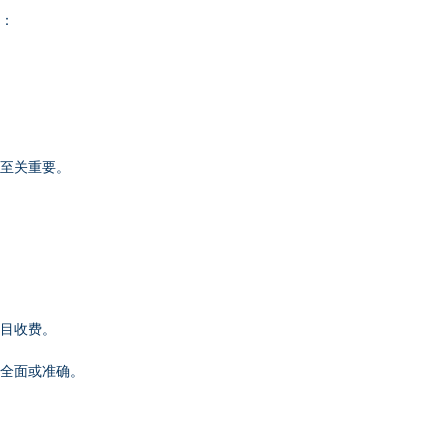
商：
问至关重要。
项目收费。
。
够全面或准确。