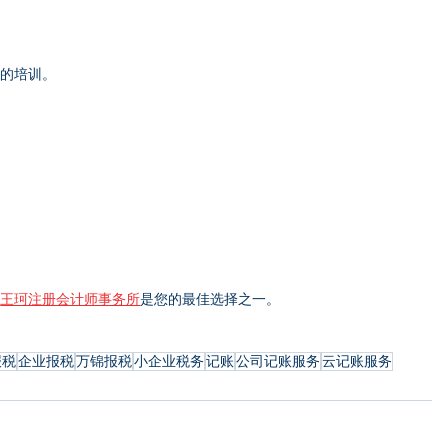
要的培训。
。
王珂注册会计师事务所
是您的最佳选择之一。
报税
企业报税
万锦报税
小企业税务
记账
公司记账服务
云记账服务