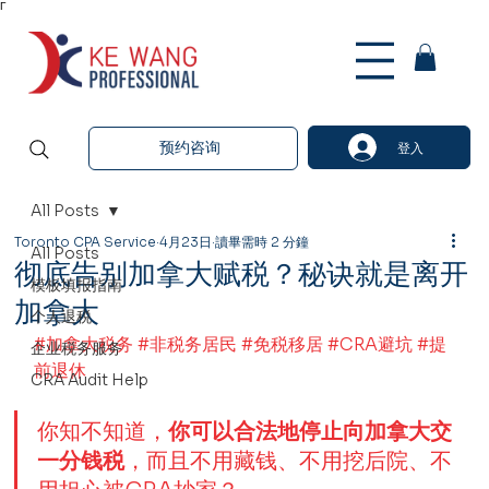
Γ
预约咨询
登入
All Posts
Toronto CPA Service
4月23日
讀畢需時 2 分鐘
All Posts
彻底告别加拿大赋税？秘诀就是离开
模板填报指南
加拿大
个人退税
#加拿大税务
#非税务居民
#免税移居
#CRA避坑
#提
企业税务服务
前退休
CRA Audit Help
你知不知道，
你可以合法地停止向加拿大交
一分钱税
，而且不用藏钱、不用挖后院、不