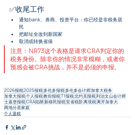
✅收尾工作
通知bank、券商、投资平台：你已经是非税务居
民
把邮址全改到新国家
取消或转换省保
注意：NR73这个表格是请求CRA判定你的
税务身份。除非你的情况非常模糊，或者你
预感会被CRA挑战，并不是必须的申报。
2026报税
2025报税
多伦多报税
多伦多会计师
加拿大税务
加拿大报税
个人报税
教你报税
T1报税
北约克报税
列治文山会计师
士嘉堡报税
CRA陷阱
新移民报税
安省税阶
离境税
离开加拿大
两地分居家庭
个人退税