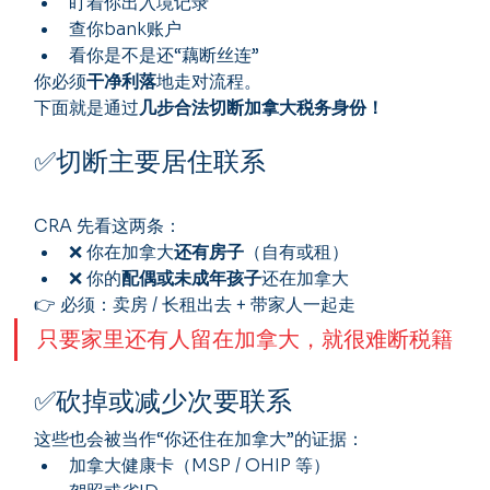
盯着你出入境记录
查你bank账户
看你是不是还“藕断丝连”
你必须
干净利落
地走对流程。
下面就是通过
几步合法切断加拿大税务身份！
✅切断主要居住联系
CRA 先看这两条：
❌ 你在加拿大
还有房子
（自有或租）
❌ 你的
配偶或未成年孩子
还在加拿大
👉 必须：卖房 / 长租出去 + 带家人一起走
只要家里还有人留在加拿大，就很难断税籍
✅砍掉或减少次要联系
这些也会被当作“你还住在加拿大”的证据：
加拿大健康卡（MSP / OHIP 等）