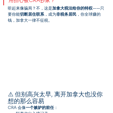
用担心被CRA抄家？
听起来像骗局？不，这是
加拿大税法给你的特权
——只
要你能
切断居住联系
，成为
非税务居民
，你全球赚的
钱，加拿大一律不征税。
⚠️ 但别高兴太早, 离开加拿大也没你
想的那么容易
CRA 会像
一个嫉妒的前任
：