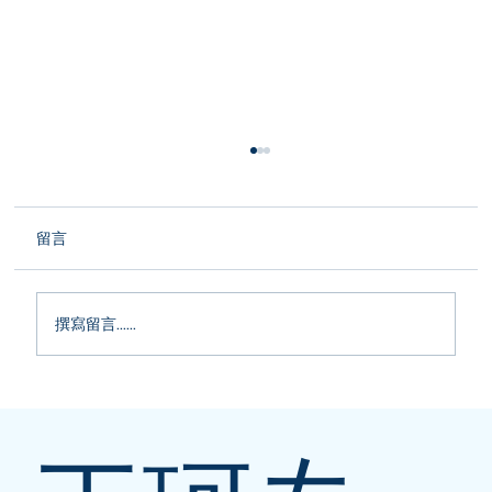
留言
撰寫留言......
加拿大严查PSB公司！小心中招！