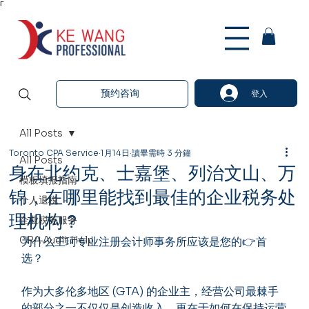
Γ
预约咨询
登入
All Posts
Toronto CPA Service
1月14日
讀畢需時 3 分鐘
All Posts
身在北约克、士嘉堡、列治文山、万
模板填报指南
锦，在哪里能找到最佳的企业税务处
个人退税
理机构？
企业税务服务
CRA Audit Help
为什么王珂专业注册会计师事务所应该是您的👉首
选？
作为大多伦多地区 (GTA) 的企业主，经营公司最棘手
的部分之一不仅仅是创造收入，更在于如何在保持运营