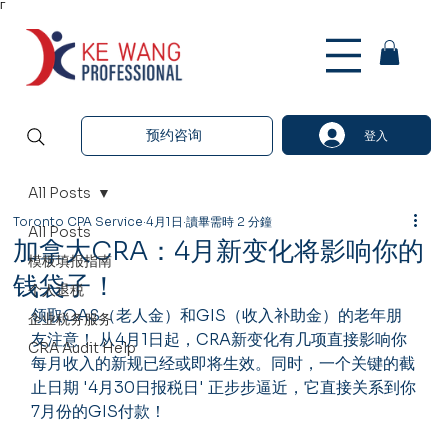
Γ
预约咨询
登入
All Posts
Toronto CPA Service
4月1日
讀畢需時 2 分鐘
All Posts
加拿大CRA：4月新变化将影响你的
模板填报指南
钱袋子！
个人退税
领取OAS（老人金）和GIS（收入补助金）的老年朋
企业税务服务
友注意！ 从4月1日起，CRA新变化有几项直接影响你
CRA Audit Help
每月收入的新规已经或即将生效。同时，一个关键的截
止日期 '4月30日报税日' 正步步逼近，它直接关系到你
7月份的GIS付款！