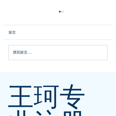
留言
撰寫留言......
🚨CRA 警报：纸质报税可能让你收到巨额
罚单！
王珂专