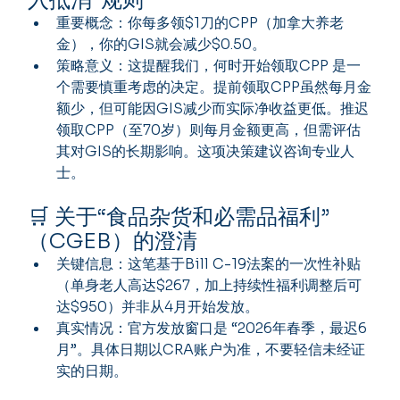
入抵消”规则
重要概念：你每多领$1刀的CPP（加拿大养老
金），你的GIS就会减少$0.50。
策略意义：这提醒我们，何时开始领取CPP 是一
个需要慎重考虑的决定。提前领取CPP虽然每月金
额少，但可能因GIS减少而实际净收益更低。推迟
领取CPP（至70岁）则每月金额更高，但需评估
其对GIS的长期影响。这项决策建议咨询专业人
士。
🛒 关于“食品杂货和必需品福利”
（CGEB）的澄清
关键信息：这笔基于Bill C-19法案的一次性补贴
（单身老人高达$267，加上持续性福利调整后可
达$950）并非从4月开始发放。
真实情况：官方发放窗口是 “2026年春季，最迟6
月”。具体日期以CRA账户为准，不要轻信未经证
实的日期。