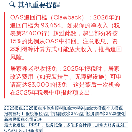
🔍 其他重要提醒
OAS追回门槛（Clawback）：2026年的
追回门槛为 93,454。如果你的净收入（税
表第23400行）超过此数，超出部分将按
15%的比例从OAS中扣回。注意股息、资
本利得等计算方式可能放大收入，推高追回
风险。
居家养老税收抵免：2025年报税时，居家
改造费用（如安装扶手、无障碍设施）可申
请高达$3,000的抵免。这是蕞后一次机会
在2025年税表中申报此项支出。
2026报税
2025报税
多伦多报税
加拿大税务
加拿大报税
个人报税
报税技巧
T1报税
报税陷阱
万锦报税
CRA陷阱
税务清单
CRA新变化
新移民报税
公司记账
最大化退税，RRSP， 税务抵免，多伦多会计师，加拿大财务规划，自雇人士报税，税务清单，家庭报税技巧
OAS
GIS
C19新法案