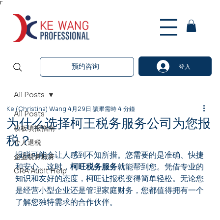
Γ
预约咨询
登入
All Posts
Ke (Christina) Wang
4月29日
讀畢需時 4 分鐘
All Posts
为什么选择柯王税务服务公司为您报
模板填报指南
税？
个人退税
报税可能会让人感到不知所措。您需要的是准确、快捷
企业税务服务
和安心。这时，
柯旺税务服务
就能帮到您。凭借专业的
CRA Audit Help
知识和友好的态度，柯旺让报税变得简单轻松。无论您
是经营小型企业还是管理家庭财务，您都值得拥有一个
了解您独特需求的合作伙伴。