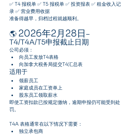
✅ T4 报税单 ✅ T5 报税单 ✅ 投资报表 ✅ 租金收入记
录 ✅ 营业费用收据
准备得越早，归档过程就越顺利。
2026年2月28日
🌎 
– 
T4/T4A/T5申报截止日期
公司必须：
向员工发放T4表格
向加拿大税务局提交T4汇总表
适用于
领薪员工
家庭成员在工资单上
股东员工领取薪水
即使工资扣款已按规定缴纳，逾期申报仍可能受到处
罚。
T4A 表格通常在以下情况下需要：
独立承包商