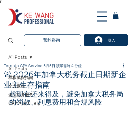
Γ
预约咨询
登入
All Posts
Toronto CPA Service
6月5日
讀畢需時 4 分鐘
All Posts
🚨 2026年加拿大税务截止日期新企
模板填报指南
业主生存指南
个人退税
趁现在还来得及，避免加拿大税务局
企业税务服务
的罚款、利息费用和合规风险
CRA Audit Help