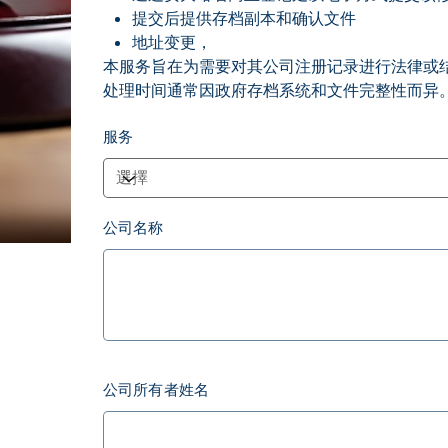
提交后提供存档副本和确认文件
地址变更，
本服务旨在为需要对其公司注册记录进行法律或
处理时间通常因政府存档系统和文件完整性而异
服务
公司名称
最
多
300
個
字
元。
公司所有者姓名
最
多
500
個