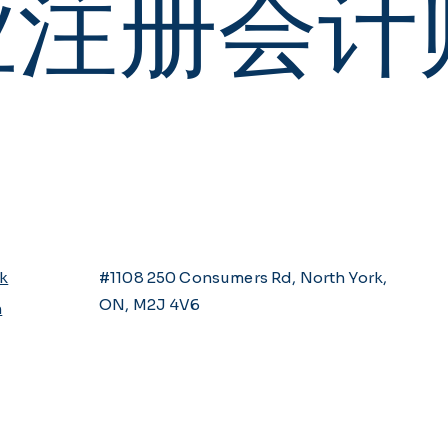
业注册会计
k
#1108 250 Consumers Rd, North York,
ON, M2J 4V6
n