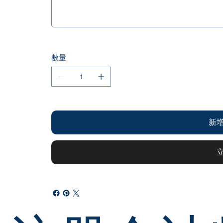
字
元。
數量
新