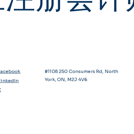
Facebook
#1108 250 Consumers Rd, North
York, ON, M2J 4V6
LinkedIn
X