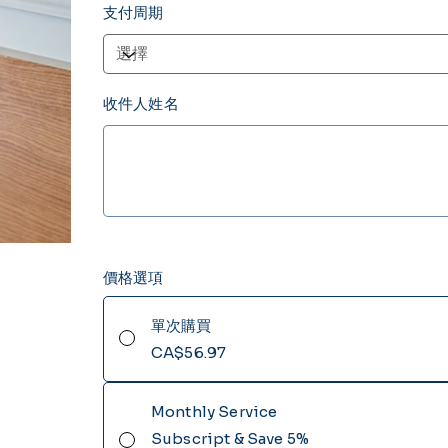
支付周期
收件人姓名
最
多
200
個
字
元。
價格選項
單次購買
CA$56.97
Monthly Service
Subscript & Save 5%