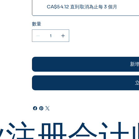
CA$54.12
直到取消為止每 3 個月
數量
新
业注册会计