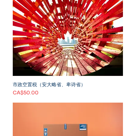
市政空置税（安大略省、卑诗省）
價格
CA$50.00